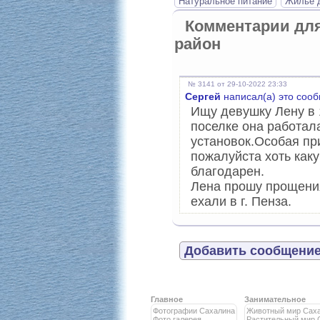
Натуральное питание
Жилье д
Комментарии дл
район
№ 3141 от 29-10-2022 23:33
Сергей
написал(а) это соо
Ищу девушку Лену в 
поселке она работал
установок.Особая пр
пожалуйста хоть как
благодарен.
Лена прошу прощения 
ехали в г. Пенза.
Добавить сообщение
Главное
Занимательное
Фотографии Сахалина
Животный мир Сах
Фото галерея
Растительный мир 