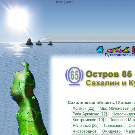
Блог
|
Фото
Путеводитель
Г
Сахалинская область.
Холмски
Холмск [21]
Мыс Яблоновый [5]
Река Арканзас [12]
Новосибирск
Костромское [10]
Павино
Мыс
Яблочный [23]
Совхозное
Си
Чистоводное
Ожидаево
Чапл