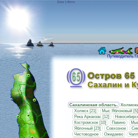
Блог
|
Фото
Путеводитель
Г
Сахалинская область.
Холмски
Холмск [21]
Мыс Яблоновый [5]
Река Арканзас [12]
Новосибирск
Костромское [10]
Павино
Мыс
Яблочный [23]
Совхозное
Си
Чистоводное
Ожидаево
Чапл