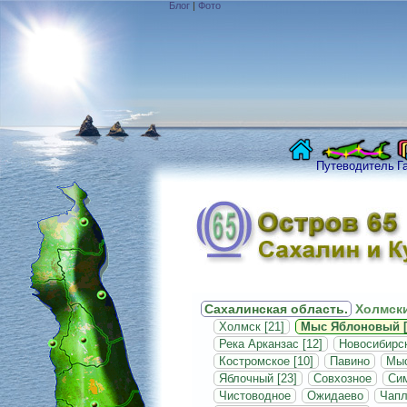
Блог
|
Фото
Путеводитель
Г
Сахалинская область.
Холмски
Холмск [21]
Мыс Яблоновый [
Река Арканзас [12]
Новосибирск
Костромское [10]
Павино
Мыс
Яблочный [23]
Совхозное
Си
Чистоводное
Ожидаево
Чапл