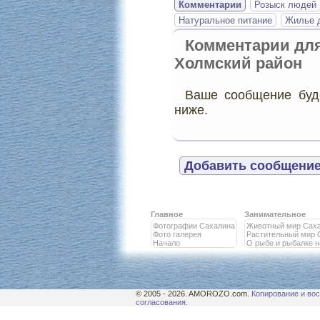
Комментарии
Розыск людей
Натуральное питание
Жилье д
Комментарии дл
Холмский район
Ваше сообщение буде
ниже.
Добавить сообщение
Главное
Занимательное
Фотографии Сахалина
Животный мир Сах
Фото галерея
Растительный мир 
Начало
О рыбе и рыбалке 
© 2005 - 2026. AMOROZO.com.
Копирование и вос
согласования.