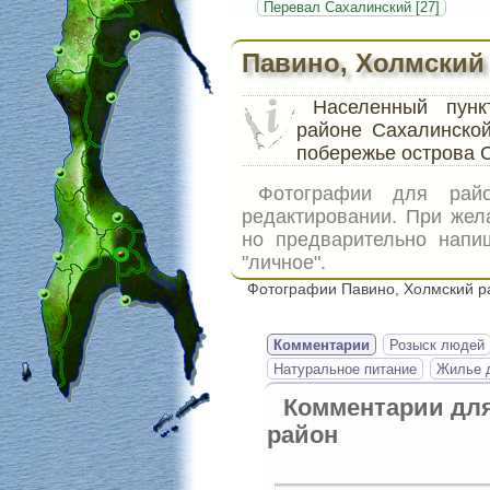
Перевал Сахалинский [27]
Павино, Холмский
Населенный пун
районе Сахалинско
побережье острова 
Фотографии для ра
редактировании. При жел
но предварительно напи
"личное".
Фотографии Павино, Холмский р
Комментарии
Розыск людей
Натуральное питание
Жилье д
Комментарии дл
район