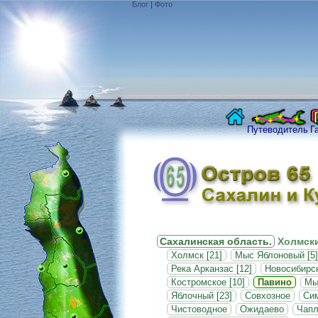
Блог
|
Фото
Путеводитель
Г
Сахалинская область.
Холмски
Холмск [21]
Мыс Яблоновый [5]
Река Арканзас [12]
Новосибирск
Костромское [10]
Павино
Мы
Яблочный [23]
Совхозное
Си
Чистоводное
Ожидаево
Чапл