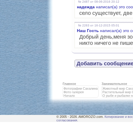
№ 2487 от 08-06-2016 20:12
надежда
написал(а) это со
село существует, дв
№ 2263 от 16-12-2015 05:01
Наш Гость
написал(а) это 
Добрый день,меня зо
никто ничего не пише
Добавить сообщение
Главное
Занимательное
Фотографии Сахалина
Животный мир Сах
Фото галерея
Растительный мир 
Начало
О рыбе и рыбалке 
© 2005 - 2026. AMOROZO.com.
Копирование и вос
согласования.