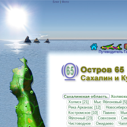
Блог
|
Фото
Путеводитель
Г
Сахалинская область.
Холмски
Холмск [21]
Мыс Яблоновый [5]
Река Арканзас [12]
Новосибирск
Костромское [10]
Павино
Мыс
Яблочный [23]
Совхозное
Си
Чистоводное
Ожидаево
Чапл