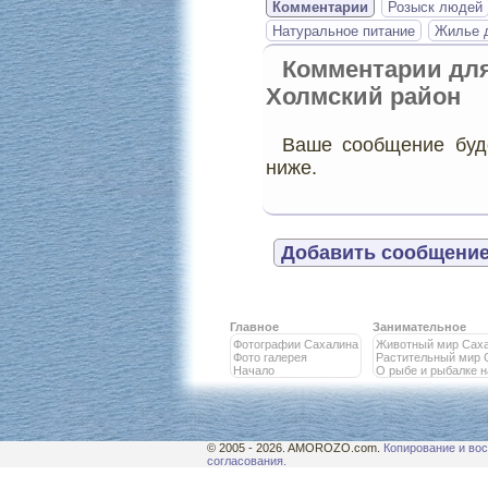
Комментарии
Розыск людей
Натуральное питание
Жилье д
Комментарии дл
Холмский район
Ваше сообщение буде
ниже.
Добавить сообщение
Главное
Занимательное
Фотографии Сахалина
Животный мир Сах
Фото галерея
Растительный мир 
Начало
О рыбе и рыбалке 
© 2005 - 2026. AMOROZO.com.
Копирование и вос
согласования.