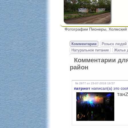
Фотографии Пионеры, Холмский 
Комментарии
Розыск людей
Натуральное питание
Жилье д
Комментарии дл
район
№ 2977 от 23-07-2018 19:57
патриот
написал(а) это со
танZ