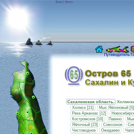
Блог
|
Фото
Путеводитель
Г
Сахалинская область.
Холмски
Холмск [21]
Мыс Яблоновый [5]
Река Арканзас [12]
Новосибирск
Костромское [10]
Павино
Мыс
Яблочный [23]
Совхозное
Си
Чистоводное
Ожидаево
Чапл