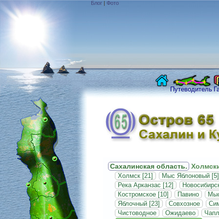
Блог
|
Фото
Путеводитель
Г
Сахалинская область.
Холмски
Холмск [21]
Мыс Яблоновый [5]
Река Арканзас [12]
Новосибирск
Костромское [10]
Павино
Мыс
Яблочный [23]
Совхозное
Си
Чистоводное
Ожидаево
Чапл